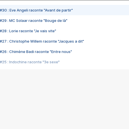
#30 : Eve Angeli raconte "Avant de partir"
#29 : MC Solaar raconte "Bouge de là"
28 : Lorie raconte "Je vais vite"
#27 : Christophe Willem raconte "Jacques a dit"
#26 : Chimène Badi raconte "Entre nous"
#25 : Indochine raconte "3e sexe"
#24 : Zaho raconte "C'est chelou"
#23 : Patrick Bruel raconte "Au café des délices"
#22 : Kyo raconte "Le chemin"
#21 : Nolwenn Leroy raconte "Cassé"
#20 : Patrick Hernandez raconte "Born to be alive"
#19 : Lorie raconte "Près de moi"