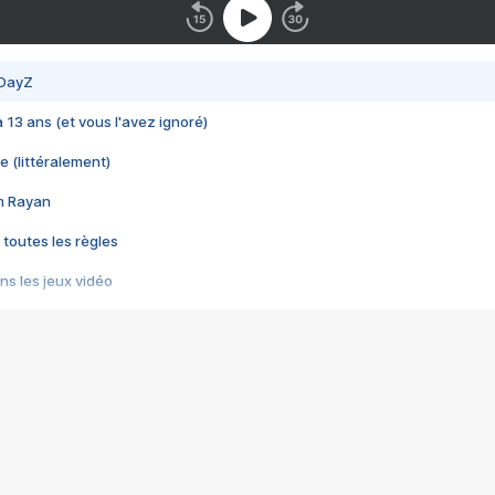
 DayZ
 a 13 ans (et vous l'avez ignoré)
e (littéralement)
im Rayan
 toutes les règles
s les jeux vidéo
us choquant de Rockstar ? - Le scandale BULLY
e plus moche de Steam
du RÊVE tourne au CAUCHEMAR
pendant 8 heures
it… à tort